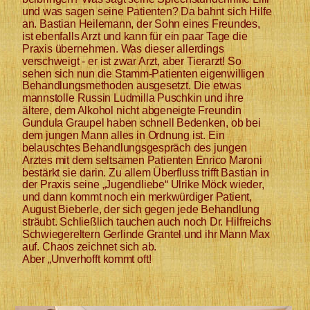
und was sagen seine Patienten? Da bahnt sich Hilfe 
an. Bastian Heilemann, der Sohn eines Freundes, 
ist ebenfalls Arzt und kann für ein paar Tage die 
Praxis übernehmen. Was dieser allerdings 
verschweigt - er ist zwar Arzt, aber Tierarzt! So 
sehen sich nun die Stamm-Patienten eigenwilligen 
Behandlungsmethoden ausgesetzt. Die etwas 
mannstolle Russin Ludmilla Puschkin und ihre 
ältere, dem Alkohol nicht abgeneigte Freundin 
Gundula Graupel haben schnell Bedenken, ob bei 
dem jungen Mann alles in Ordnung ist. Ein 
belauschtes Behandlungsgespräch des jungen 
Arztes mit dem seltsamen Patienten Enrico Maroni 
bestärkt sie darin. Zu allem Überfluss trifft Bastian in 
der Praxis seine „Jugendliebe“ Ulrike Möck wieder, 
und dann kommt noch ein merkwürdiger Patient, 
August Bieberle, der sich gegen jede Behandlung 
sträubt. Schließlich tauchen auch noch Dr. Hilfreichs 
Schwiegereltern Gerlinde Grantel und ihr Mann Max  
auf. Chaos zeichnet sich ab. 
Aber „Unverhofft kommt oft!